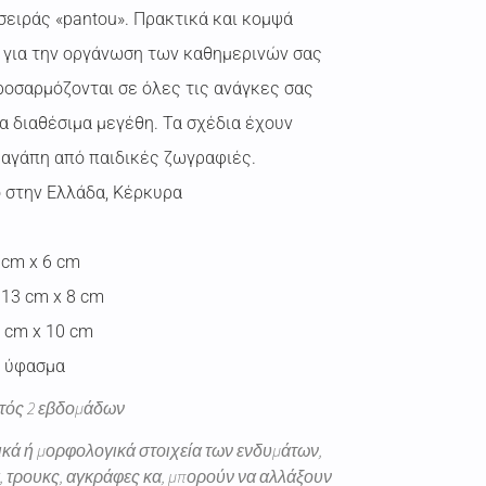
σειράς «pantou». Πρακτικά και κομψά
ά για την οργάνωση των καθημερινών σας
ροσαρμόζονται σε όλες τις ανάγκες σας
α διαθέσιμα μεγέθη. Τα σχέδια έχουν
 αγάπη από παιδικές ζωγραφιές.
 στην Ελλάδα, Κέρκυρα
 cm x 6 cm
 13 cm x 8 cm
8 cm x 10 cm
 ύφασμα
ντός 2 εβδομάδων
ικά ή μορφολογικά στοιχεία των ενδυμάτων,
, τρουκς, αγκράφες κα, μπορούν να αλλάξουν