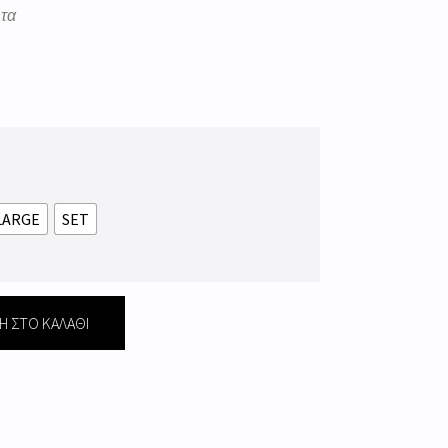
ητα
LARGE
SET
 ΣΤΟ ΚΑΛΆΘΙ