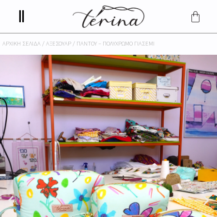
ΑΡΧΙΚΉ ΣΕΛΊΔΑ
/
ΑΞΕΣΟΥΆΡ
/ ΠΑΝΤΟΎ – ΠΟΛΎΧΡΩΜΟ ΓΙΑΣΕΜΊ