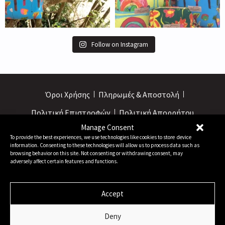
Follow on Instagram
Όροι Χρήσης
Πληρωμές & Αποστολή
Πολιτική Επιστροφών
Πολιτική Απορρήτου
Manage Consent
info@terina.com.gr
+30 6944 467 168
To provide the best experiences, we use technologies like cookies to store device
information. Consenting to these technologies will allow us to process data such as
browsing behavior on this site. Not consenting or withdrawing consent, may
adversely affect certain features and functions.
Accept
Deny
© 2024 TERINA HANDMADE CORFU