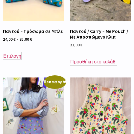
Παντού – Πρόσωμα σε Μπλε
Παντού / Carry – Me Pouch /
Με Αποσπώμενο Κλιπ
24,00
€
–
35,00
€
21,00
€
Επιλογή
Προσθήκη στο καλάθι
Προσφορά!