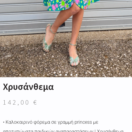
Χρυσάνθεμα
142,00
€
• Καλοκαιρινό φόρεμα σε γραμμή princess με
αποτυπώματα παιδικών αναπαραστάσεων | Χρυσάνθεμα