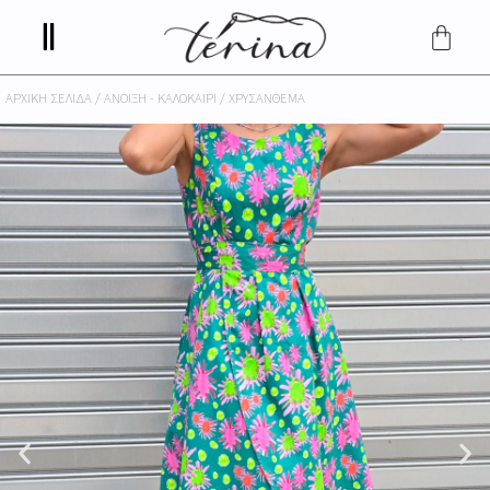
ΑΡΧΙΚΉ ΣΕΛΊΔΑ
/
ΆΝΟΙΞΗ - ΚΑΛΟΚΑΊΡΙ
/ ΧΡΥΣΆΝΘΕΜΑ