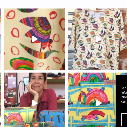
To p
info
brow
cert