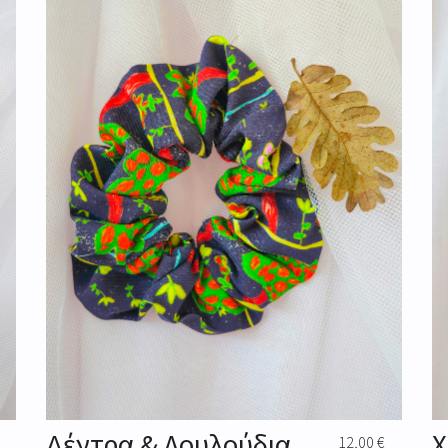
Δέντρα & Λουλούδια
Χ
12,00
€