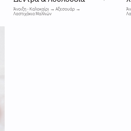
Άνοιξη - Καλοκαίρι
→
Αξεσουάρ
→
Άν
Λαστιχάκια Μαλλιών
Λα