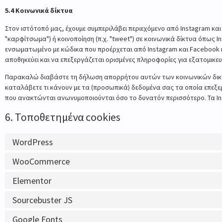
5.4 Κοινωνικά δίκτυα
Στον ιστότοπό μας, έχουμε συμπεριλάβει περιεχόμενο από Instagram και 
"καρφίτσωμα") ή κοινοποίηση (π.χ. "tweet") σε κοινωνικά δίκτυα όπως I
ενσωματωμένο με κώδικα που προέρχεται από Instagram και Facebook κα
αποθηκεύει και να επεξεργάζεται ορισμένες πληροφορίες για εξατομικευ
Παρακαλώ διαβάστε τη δήλωση απορρήτου αυτών των κοινωνικών δικτύω
καταλάβετε τι κάνουν με τα (προσωπικά) δεδομένα σας τα οποία επεξ
που ανακτώνται ανωνυμοποιούνται όσο το δυνατόν περισσότερο. Τα Ins
6. Τοποθετημένα cookies
WordPress
WooCommerce
Elementor
Sourcebuster JS
Google Fonts