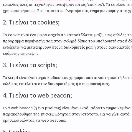
ευκολίας όλες οι τεχνολογίες αναφέρονται ως 'cookies'). Τα cookies τ
χρησιμοποιήσουμε. Στο παρακάτω έγγραφο σάς ενημερώνουμε για τη χρ
2. Τι είναι τα cookies;
Το cookie είναι ένα μικρό αρχείο που αποστέλλεται μαζί με τις σελίδες
πρόγραμμα περιήγησής σας στον σκληρό δίσκο του υπολογιστή σας ή άλ
ενδέχεται να μεταφερθούν στους διακομιστές μας ή στους διακομιστές 
επόμενης επίσκεψης.
3. Τι είναι τα scripts;
Το script είναι ένα τμήμα κώδικα που χρησιμοποιείται για τη σωστή λει
κώδικας εκτελείται στον διακομιστή μας ή στη συσκευή σας.
4. Τι είναι το web beacon;
Ένα web beacon (ή ένα pixel tag) είναι ένα μικρό, αόρατο τμήμα κειμένο
παρακολούθηση της επισκεψιμότητας στον ιστότοπο. Για να γίνει αυτό
χρησιμοποιώντας τα web beacons.
5. Cookies